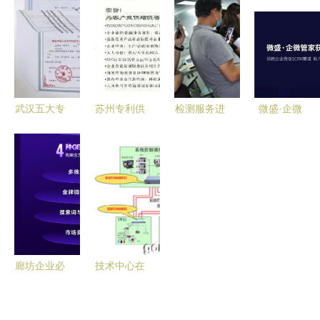
券专场29日
织委员深入
企业技术咨
半年员工流
启幕——聚
企业开展技
询的关键策
动趋势与企
焦企业技术
术咨询服务
略
业技术咨询
咨询，赋能
应对策略
创新生态
武汉五大专
苏州专利供
检测服务进
微盛·企微
升本咨询机
货商与撰写
企业 以技
管家再获3
构综合评述
机构指南
术咨询赋
亿元融资
与企业技术
为高新技术
能，共筑高
夯实领跑地
咨询视角
企业申报保
质量发展新
位，赋能企
驾护航
生态
业数字化增
长新篇章
廊坊企业必
技术中心在
看 2026年
中国工业控
GIS服务商
制自动化领