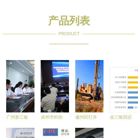
产品列表
PRODUCT
----------------
广州新三板
泉州市科协
徽州区打井
金三银四还
企业常态化
科技咨询工
电话咨询
是倒春寒？
路演安信证
作委员会组
实效引领，
——解析上