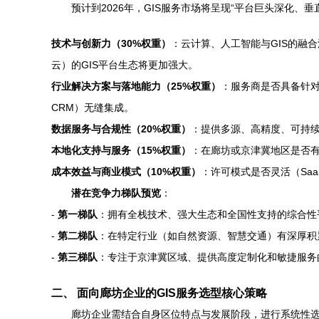
预计到2026年，GIS服务市场将呈现“平台巨头深化
技术与创新力（30%权重）
：云计算、人工智能与GIS的融
云）的GIS平台生态将更加强大。
行业解决方案与落地能力（25%权重）
：服务商是否具备针对
CRM）无缝集成。
数据服务与合规性（20%权重）
：提供多源、高精度、可持
本地化支持与服务（15%权重）
：在廊坊或京津冀地区是否
成本效益与商业模式（10%权重）
：许可模式是否灵活（Sa
潜在竞争力梯队预览
：
-
第一梯队
：拥有全栈技术、强大生态和全国性支持的综合性
-
第二梯队
：在特定行业（如自然资源、智慧交通）有深厚积
-
第三梯队
：专注于京津冀区域、提供高度定制化和敏捷服务
二、 面向廊坊企业的GIS服务选型核心策略
廊坊企业需结合自身区位特点与发展阶段，进行系统性