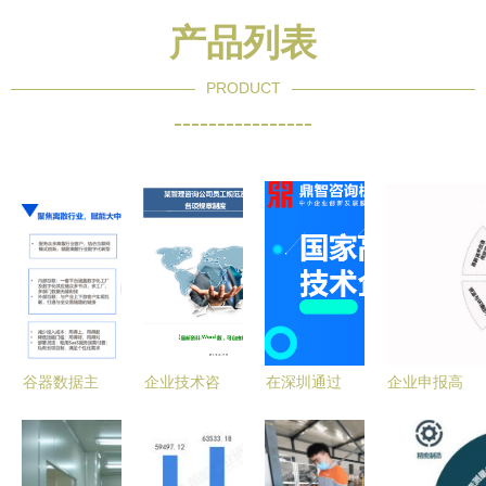
产品列表
PRODUCT
----------------
谷器数据主
企业技术咨
在深圳通过
企业申报高
办“链通高
询 核心竞
国家高新培
新技术企业
新”重点企
争力透视与
育入库的企
常见技术咨
业咨询诊断
管控之道
业可享受哪
询问题及解