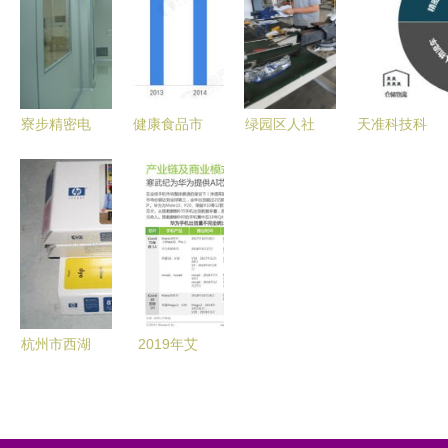
服务现场会
些资助补贴
答
成功召开，
助力企业技
术升级
寮步精密电
健康食品市
绿园区人社
天准科技科
子无尘车间
场现状与企
局成功举
创板IPO注
供应信息
业技术及竞
办“施耐利
册获准 苹
争格局分析
杯”工业机
果产业链依
——以和鲜
器人技能比
赖下的技术
食品科技集
赛暨企业技
咨询挑战与
团为例
术咨询活动
机遇
杭州市西湖
2019年艾
区中联办公
瑞企业研究
设备商行
报告 中科
——专业企
寒武纪技术