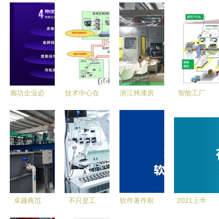
廊坊企业必
技术中心在
浙江烤漆房
智能工厂
看 2026年
中国工业控
催化燃烧
定义、核心
GIS服务商
制自动化领
实惠设备供
要素与企业
综合竞争力
域的典型应
销与技术咨
的智能化转
前瞻与精准
用与发展
询全解析
型之路
选型策略
卓越典范
不只是工
软件著作权
2021上半
某企业成功
厂，是“智
在高新技术
年中国在线