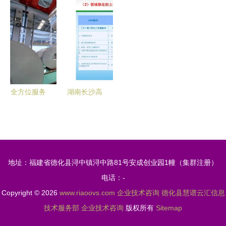
入选首批国
慧大脑” 老
企业认定中
音频行业洞
家级绿色工
牌企业旭光
的关键作用
察 技术驱
厂，引领行
科技新园区
与技术咨询
动下的产业
业绿色发展
启用，引领
路径
变革与企业
新航向
智造新纪元
咨询新机遇
全方位服务
湖南长沙高
引领能源电
新技术企业
力行业信息
认定咨询
化 企业技
以工业与产
术咨询的核
品设计为引
地址：福建省德化县浔中镇浔中路81号安成创业园1幢（集群注册）
心价值与实
擎，驱动企
电话：-
践路径
业创新升级
Copyright © 2026
www.riaoovs.com
企业技术咨询
德化县慧谱云汇信息
技术服务部
企业技术咨询
版权所有
Sitemap