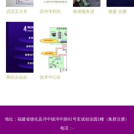
创新生态
武汉五大专
苏州专利供
检测服务进
微盛·企微
升本咨询机
货商与撰写
企业 以技
管家再获3
构综合评述
机构指南
术咨询赋
亿元融资
与企业技术
为高新技术
能，共筑高
夯实领跑地
咨询视角
企业申报保
质量发展新
位，赋能企
驾护航
生态
业数字化增
长新篇章
廊坊企业必
技术中心在
看 2026年
中国工业控
GIS服务商
制自动化领
综合竞争力
域的典型应
前瞻与精准
用与发展
地址：福建省德化县浔中镇浔中路81号安成创业园1幢（集群注册）
选型策略
电话：-