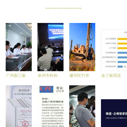
----------------
广州新三板
泉州市科协
徽州区打井
金三银四还
企业常态化
科技咨询工
电话咨询
是倒春寒？
路演安信证
作委员会组
实效引领，
——解析上
券专场29日
织委员深入
企业技术咨
半年员工流
启幕——聚
企业开展技
询的关键策
动趋势与企
焦企业技术
术咨询服务
略
业技术咨询
咨询，赋能
应对策略